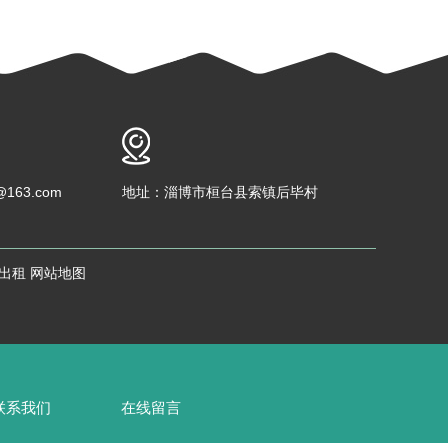
163.com
地址：淄博市桓台县索镇后毕村
所出租
网站地图
联系我们
在线留言