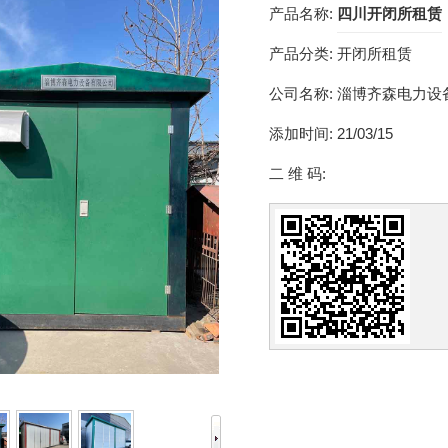
产品名称:
四川开闭所租赁
产品分类:
开闭所租赁
公司名称:
淄博齐森电力设
添加时间:
21/03/15
二 维 码: