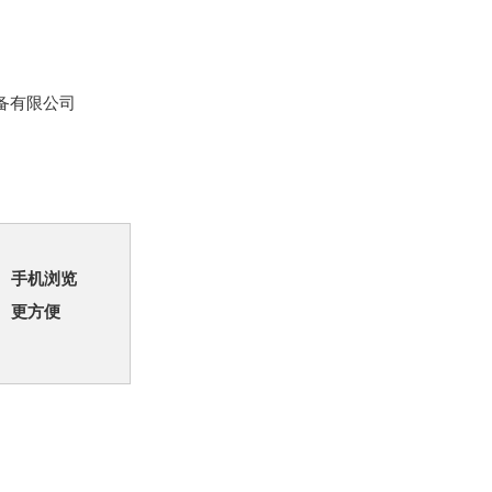
备有限公司
手机浏览
更方便