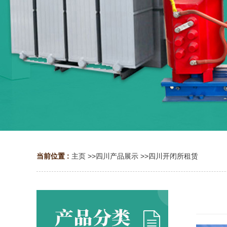
当前位置 :
主页
>>
四川产品展示
>>
四川开闭所租赁