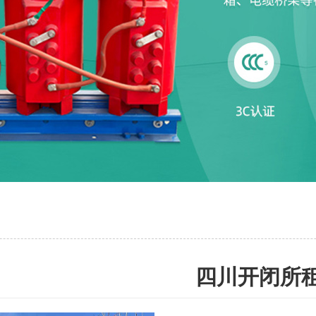
四川开闭所