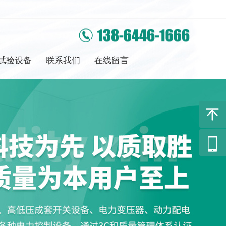
试验设备
联系我们
在线留言