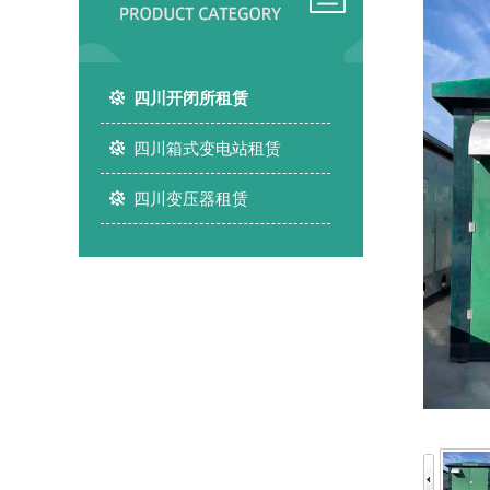
四川开闭所租赁
四川箱式变电站租赁
四川变压器租赁