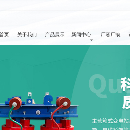
首页
关于我们
产品展示
新闻中心
厂容厂貌