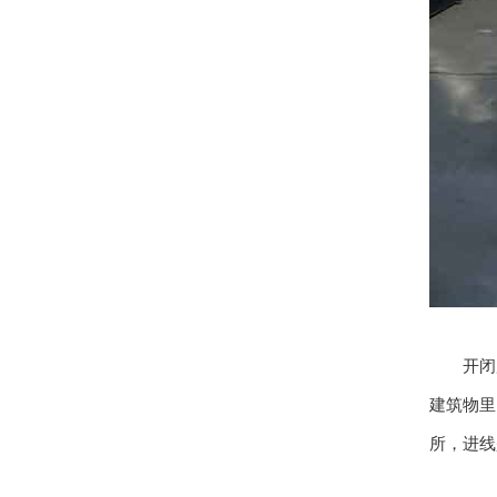
开闭所，
建筑物里
所，进线