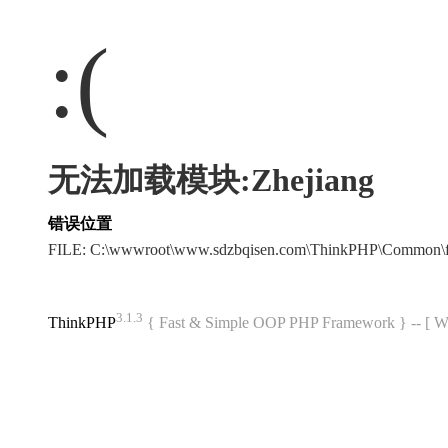
:(
无法加载模块:Zhejiang
错误位置
FILE: C:\wwwroot\www.sdzbqisen.com\ThinkPHP\Common\
3.1.3
ThinkPHP
{ Fast & Simple OOP PHP Framework } -- 