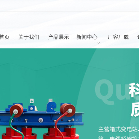
首页
关于我们
产品展示
新闻中心
厂容厂貌