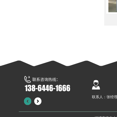
联系人：张经