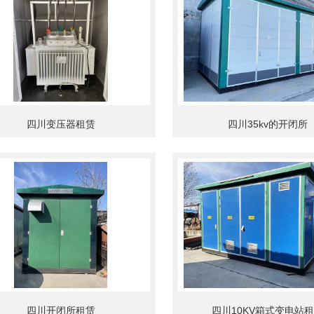
四川变压器租赁
四川35kv的开闭所
四川开闭所租赁
四川10KV箱式变电站