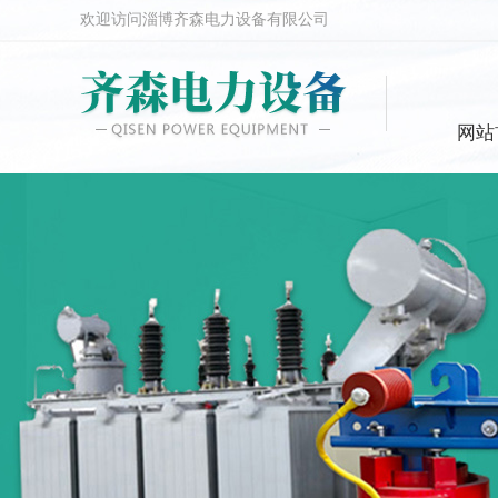
欢迎访问淄博齐森电力设备有限公司
网站