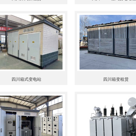
四川箱式变电站
四川箱变租赁